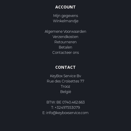
ACCOUNT
Mijn gegevens
Winkelmandje
Algemene Voorwaarden
Verzendkosten
Retourneren
Betalen
Contacteer ons
CONTACT
KeyBox Service Bv
Rue des Croisettes 77
Trooz
België
BTW: BE 0740.462.663
T:
+32497553079
E:
info@keyboxservice.com