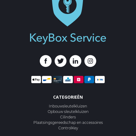
CATEGORIEËN
Inbouwsleutelkluizen
Opbouw sleutelkluizen
Cilinders
Plaatsingsgereedschap en accessoires
ControlKey