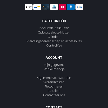
CATEGORIEËN
Inbouwsleutelkluizen
Opbouw sleutelkluizen
Cilinders
Plaatsingsgereedschap en accessoires
ControlKey
ACCOUNT
Mijn gegevens
Winkelmandje
Algemene Voorwaarden
Verzendkosten
Retourneren
Betalen
Contacteer ons
CONTACT