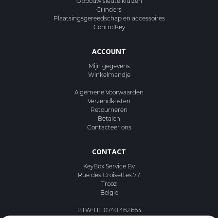
Opbouw sleutelkluizen
Cilinders
Plaatsingsgereedschap en accessoires
ControlKey
ACCOUNT
Mijn gegevens
Winkelmandje
Algemene Voorwaarden
Verzendkosten
Retourneren
Betalen
Contacteer ons
CONTACT
KeyBox Service Bv
Rue des Croisettes 77
Trooz
België
BTW: BE 0740.462.663