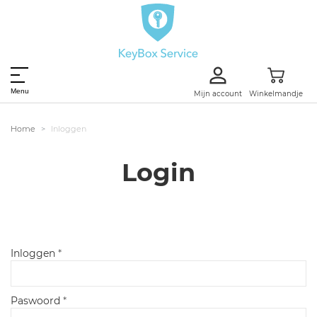
Menu
Mijn account
Winkelmandje
Home
Inloggen
Login
Inloggen
*
Paswoord
*