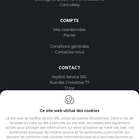
ControlKey
COMPTE
Mes coordonnées
Panier
Conditions générales
Contactez-nous
CONTACT
KeyBox Service SRL
Rue des Croisettes 77
Trooz
Belgique
TVA : BE 0740.462.663
Tél. :
+32497553079
Ce site web utilise des cookies
E-mail :
info@keyboxservice.com
Le site web de KeyBox Service SRL utilise les cookies fonctionnels. Dans le cas de
l'analyse du trafic ou des publicités du site web, les cookies sont également
utilisés pour partager des informations sur votre utilisation de notre site, avec nos
partenaires d'analyse, les médias sociaux et les partenaires publicitaires, qui
peuvent les combiner avec d'autres informations que vous leur avez fournies ou