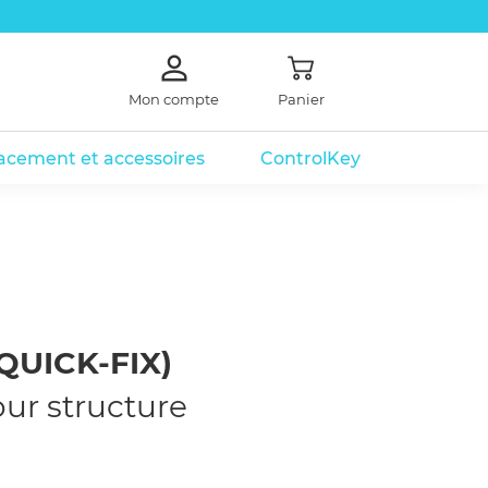
Mon compte
Panier
lacement et accessoires
ControlKey
électronique
 électronique
mmes
Coffre à clé de secours
QUICK-FIX)
our structure