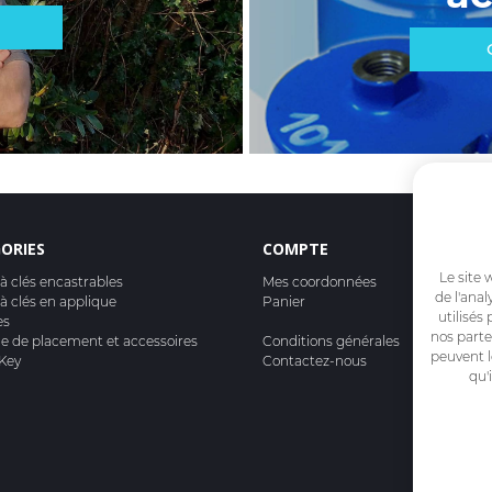
ORIES
COMPTE
Le site 
 à clés encastrables
Mes coordonnées
de l'anal
 à clés en applique
Panier
utilisés
es
nos parte
ge de placement et accessoires
Conditions générales
peuvent l
Key
Contactez-nous
qu'