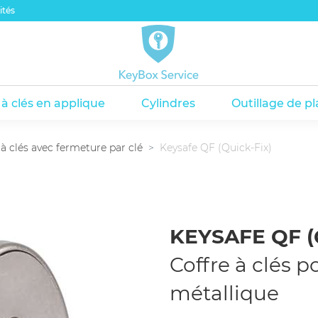
ités
 à clés en applique
Cylindres
Outillage de p
haute sécurité
rage et accessoires
s à clés avec fermeture par code
s à clé avec fermeture par code
Cylindres Electroniques
Colles
Coffres à clés avec fermeture 
Coffres à clés avec fermeture
Pictogra
 à clés avec fermeture par clé
Keysafe QF (Quick-Fix)
nnerie
l
KEYSAFE QF (
Coffre à clés p
métallique