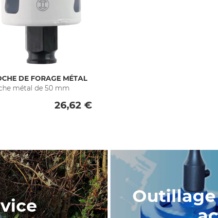
OCHE DE FORAGE MÉTAL
che métal de 50 mm
26,62 €
Outillage
vice
ac