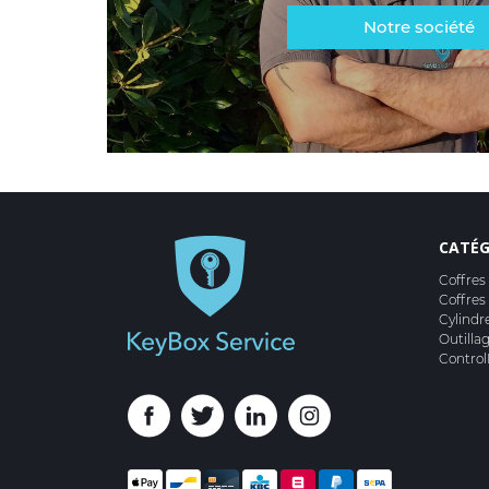
Notre société
CATÉG
Coffres
Coffres
Cylindr
Outilla
Control