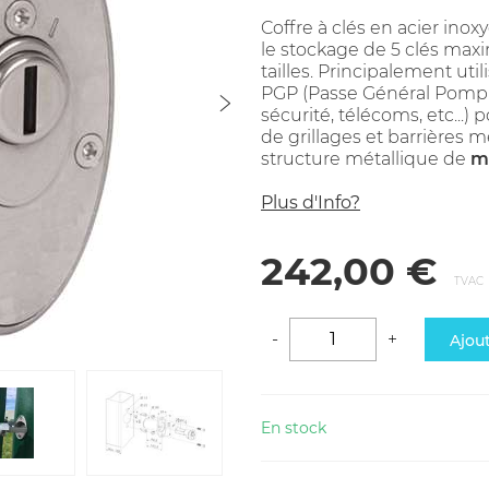
Coffre à clés en acier ino
le stockage de 5 clés ma
tailles. Principalement uti
PGP (Passe Général Pompier)
sécurité, télécoms, etc...
de grillages et barrières 
structure métallique de
m
Plus d'Info?
242,00 €
TVAC
-
+
Ajou
En stock