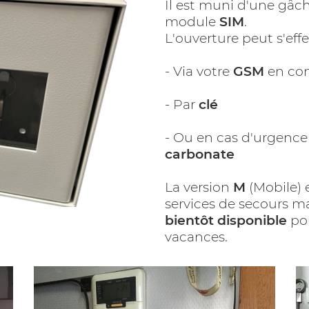
Il est muni d'une gâche
module
SIM
.
L'ouverture peut s'eff
- Via votre
GSM
en com
- Par
clé
- Ou en cas d'urgence
carbonate
La version
M
(Mobile) e
services de secours m
bientôt disponible
pou
vacances.