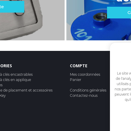
te
G
ORIES
COMPTE
Le site 
 à clés encastrables
Mes coordonnées
de l'anal
 à clés en applique
Panier
utilisés
es
nos parte
ge de placement et accessoires
Conditions générales
peuvent l
Key
Contactez-nous
qu'