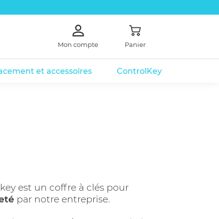
Mon compte
Panier
lacement et accessoires
ControlKey
électronique
 électronique
mmes
Coffre à clé de secours
key est un coffre à clés pour
eté
par notre entreprise.