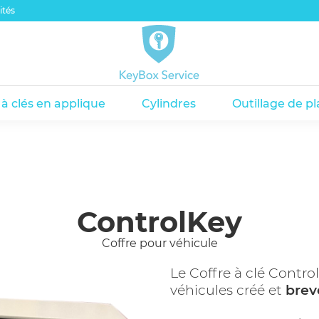
ités
 à clés en applique
Cylindres
Outillage de p
haute sécurité
rage et accessoires
s à clés avec fermeture par code
s à clé avec fermeture par code
Cylindres Electroniques
Colles
Coffres à clés avec fermeture 
Coffres à clés avec fermeture
Pictogra
nnerie
l
ControlKey
Coffre pour véhicule
Le Coffre à clé Control
véhicules créé et
brev