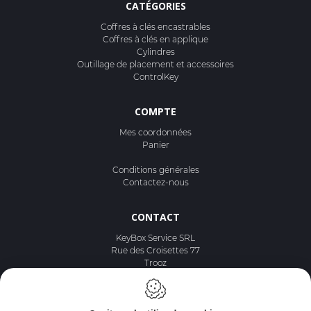
CATÉGORIES
Coffres à clés encastrables
Coffres à clés en applique
Cylindres
Outillage de placement et accessoires
ControlKey
COMPTE
Mes coordonnées
Panier
Conditions générales
Contactez-nous
CONTACT
KeyBox Service SRL
Rue des Croisettes 77
Trooz
Belgique
TVA : BE 0740.462.663